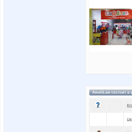
AmeliLaw состоит в
Кт
Це