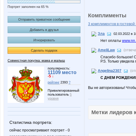
Портрет заполнен на 65 %
Комплименты
Отправить приватное сообщение
3 комплиментов в гостевой 
Добавить в друзья
Зла
02.03.2022 в 1
Игнорировать
Нет оплаты
www.nn.
AmeliLaw
(отвеч
Сделать подарок
Спасибо большое! О
Совместная покупка: мама и малыш
P.S. Только увидела
популярность:
Angelina2307
(от
11109 место
-5 ↓
С ДНЕМ РОЖДЕНИЯ
рейтинг
2393
?
Вы не авторизованы! Чтоб
Привилегированный
пользователь
5
уровня
Метки лидеров
Статистика портрета:
сейчас просматривают портрет - 0