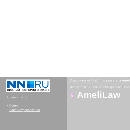
Персональный сайт пользователя
Amel
портрет № 175034 зарегистрирован боле
AmeliLaw
Привет, Гость !
-
Войти
-
Зарегистрироваться